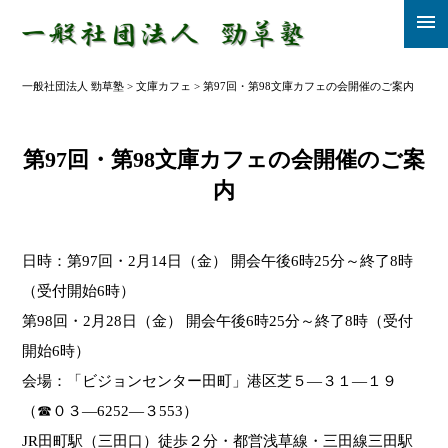
menu
一般社団法人 勁草塾
>
文庫カフェ
>
第97回・第98文庫カフェの会開催のご案内
第97回・第98文庫カフェの会開催のご案
内
日時：第97回・2月14日（金） 開会午後6時25分～終了8時
（受付開始6時）
第98回・2月28日（金） 開会午後6時25分～終了8時（受付
開始6時）
会場：「ビジョンセンター田町」港区芝５―３１―１９
（☎０３―6252―３553）
JR田町駅（三田口）徒歩２分・都営浅草線・三田線三田駅