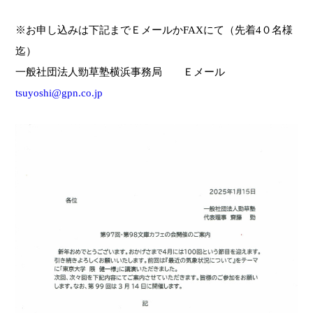
※お申し込みは下記までＥメールかFAXにて（先着4０名様
迄）
一般社団法人勁草塾横浜事務局 Ｅメール
tsuyoshi@gpn.co.jp