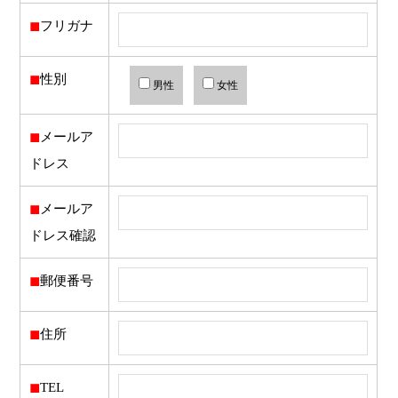
◼︎
フリガナ
◼︎
性別
男性
女性
◼︎
メールア
ドレス
◼︎
メールア
ドレス確認
◼︎
郵便番号
◼︎
住所
◼︎
TEL